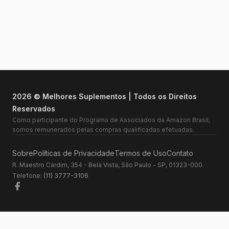
2026 © Melhores Suplementos | Todos os Direitos
Reservados
Como participante do Programa de Associados da Amazon Brasil,
somos remunerados pelas compras qualificadas efetuadas.
Sobre
Políticas de Privacidade
Termos de Uso
Contato
R. Maestro Cardim, 354 - Bela Vista, São Paulo - SP, 01323-000.
Telefone:
(11) 3777-3106