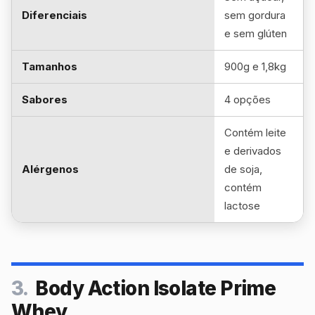
Diferenciais
sem gordura
e sem glúten
Tamanhos
900g e 1,8kg
Sabores
4 opções
Contém leite
e derivados
Alérgenos
de soja,
contém
lactose
3.
Body Action Isolate Prime
Whey