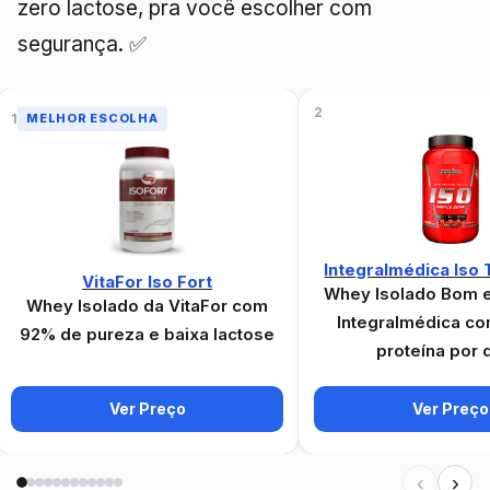
zero lactose, pra você escolher com
segurança. ✅
2
1
MELHOR ESCOLHA
Integralmédica Iso 
VitaFor Iso Fort
Whey Isolado Bom e
Whey Isolado da VitaFor com
Integralmédica c
92% de pureza e baixa lactose
proteína por 
Ver Preço
Ver Preço
‹
›