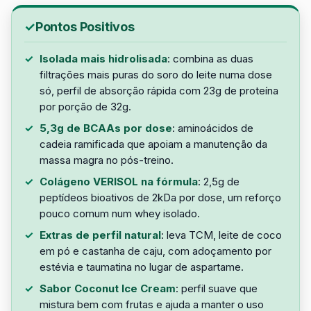
Pontos Positivos
Isolada mais hidrolisada
: combina as duas
filtrações mais puras do soro do leite numa dose
só, perfil de absorção rápida com 23g de proteína
por porção de 32g.
5,3g de BCAAs por dose
: aminoácidos de
cadeia ramificada que apoiam a manutenção da
massa magra no pós-treino.
Colágeno VERISOL na fórmula
: 2,5g de
peptídeos bioativos de 2kDa por dose, um reforço
pouco comum num whey isolado.
Extras de perfil natural
: leva TCM, leite de coco
em pó e castanha de caju, com adoçamento por
estévia e taumatina no lugar de aspartame.
Sabor Coconut Ice Cream
: perfil suave que
mistura bem com frutas e ajuda a manter o uso