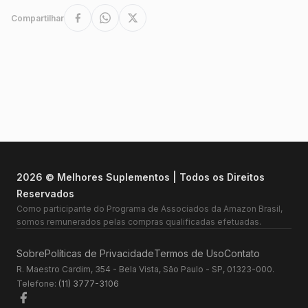
Compartilhar
2026 © Melhores Suplementos | Todos os Direitos
Reservados
Como participante do Programa de Associados da Amazon Brasil,
somos remunerados pelas compras qualificadas efetuadas.
Sobre
Políticas de Privacidade
Termos de Uso
Contato
R. Maestro Cardim, 354 - Bela Vista, São Paulo - SP, 01323-000.
Telefone:
(11) 3777-3106