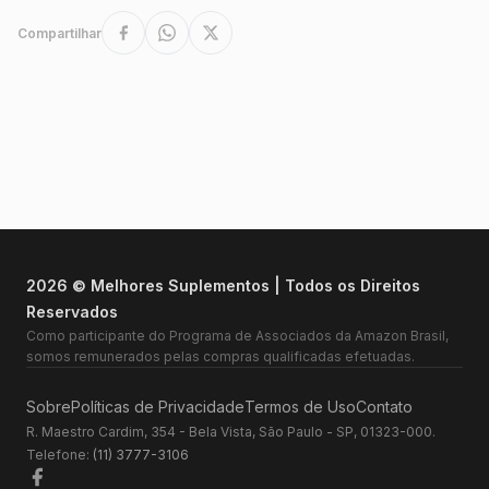
Compartilhar
2026 © Melhores Suplementos | Todos os Direitos
Reservados
Como participante do Programa de Associados da Amazon Brasil,
somos remunerados pelas compras qualificadas efetuadas.
Sobre
Políticas de Privacidade
Termos de Uso
Contato
R. Maestro Cardim, 354 - Bela Vista, São Paulo - SP, 01323-000.
Telefone:
(11) 3777-3106