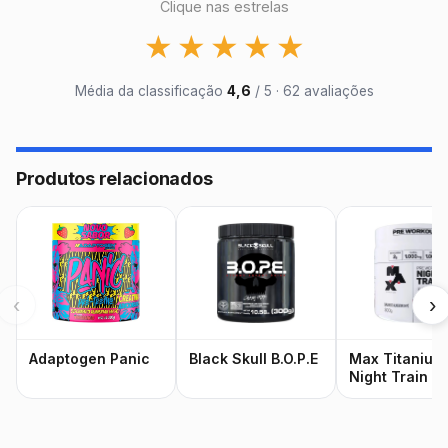
Clique nas estrelas
★
★
★
★
★
Média da classificação
4,6
/ 5 · 62 avaliações
Produtos relacionados
‹
›
Adaptogen Panic
Black Skull B.O.P.E
Max Titanium
Night Train