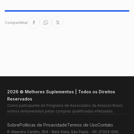
Compartilhar
2026 © Melhores Suplementos | Todos os Direitos
Reservados
Como participante do Programa de Associados da Amazon Brasil,
somos remunerados pelas compras qualificadas efetuadas.
Sobre
Políticas de Privacidade
Termos de Uso
Contato
R. Maestro Cardim, 354 - Bela Vista, São Paulo - SP, 01323-000.