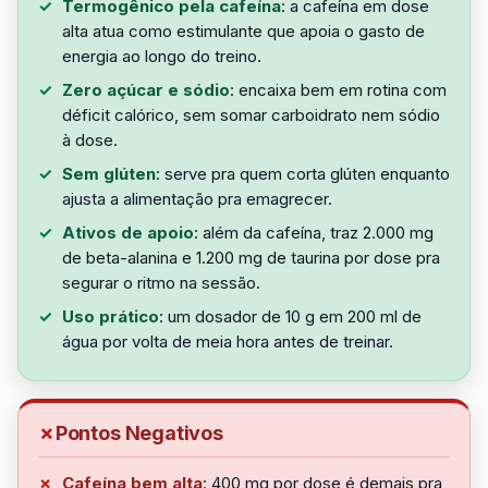
Termogênico pela cafeína
: a cafeína em dose
alta atua como estimulante que apoia o gasto de
energia ao longo do treino.
Zero açúcar e sódio
: encaixa bem em rotina com
déficit calórico, sem somar carboidrato nem sódio
à dose.
Sem glúten
: serve pra quem corta glúten enquanto
ajusta a alimentação pra emagrecer.
Ativos de apoio
: além da cafeína, traz 2.000 mg
de beta-alanina e 1.200 mg de taurina por dose pra
segurar o ritmo na sessão.
Uso prático
: um dosador de 10 g em 200 ml de
água por volta de meia hora antes de treinar.
Pontos Negativos
Cafeína bem alta
: 400 mg por dose é demais pra