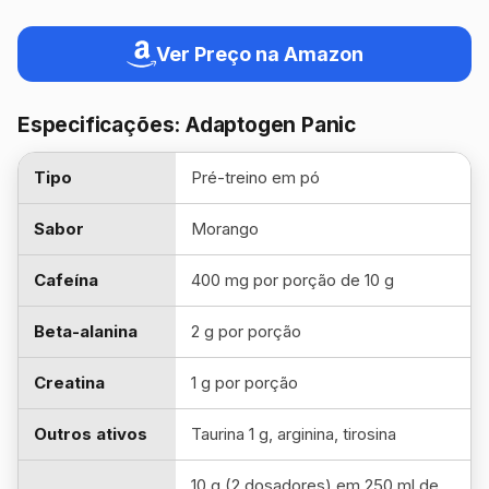
Ver Preço na Amazon
Especificações: Adaptogen Panic
Tipo
Pré-treino em pó
Sabor
Morango
Cafeína
400 mg por porção de 10 g
Beta-alanina
2 g por porção
Creatina
1 g por porção
Outros ativos
Taurina 1 g, arginina, tirosina
10 g (2 dosadores) em 250 ml de