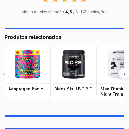
Média da classificação
4,8
/ 5 · 82 avaliações
Produtos relacionados
‹
›
Adaptogen Panic
Black Skull B.O.P.E
Max Titanium
Night Train