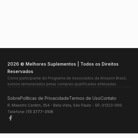
2026 © Melhores Suplementos | Todos os Direitos
Reservados
Como participante do Programa de Associados da Amazon Brasil,
somos remunerados pelas compras qualificadas efetuadas.
Sobre
Políticas de Privacidade
Termos de Uso
Contato
R. Maestro Cardim, 354 - Bela Vista, São Paulo - SP, 01323-000.
Telefone:
(11) 3777-3106