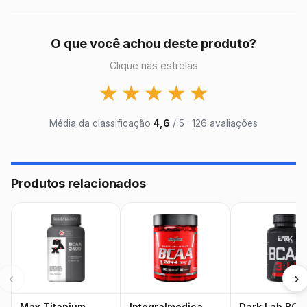
O que você achou deste produto?
Clique nas estrelas
★
★
★
★
★
Média da classificação
4,6
/ 5 · 126 avaliações
Produtos relacionados
‹
›
Max Titanium
Integralmedica
Dark Lab BCA