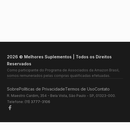
2026 © Melhores Suplementos | Todos os Direitos
Reservados
Como participante do Programa de Associados da Amazon Brasil,
somos remunerados pelas compras qualificadas efetuadas.
Sobre
Políticas de Privacidade
Termos de Uso
Contato
R. Maestro Cardim, 354 - Bela Vista, São Paulo - SP, 01323-000.
Telefone:
(11) 3777-3106