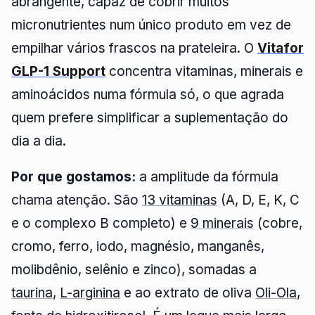
abrangente, capaz de cobrir muitos
micronutrientes num único produto em vez de
empilhar vários frascos na prateleira. O
Vitafor
GLP-1 Support
concentra vitaminas, minerais e
aminoácidos numa fórmula só, o que agrada
quem prefere simplificar a suplementação do
dia a dia.
Por que gostamos:
a amplitude da fórmula
chama atenção. São
13 vitaminas
(A, D, E, K, C
e o complexo B completo) e
9 minerais
(cobre,
cromo, ferro, iodo, magnésio, manganês,
molibdênio, selênio e zinco), somadas a
taurina
,
L-arginina
e ao extrato de oliva
Oli-Ola
,